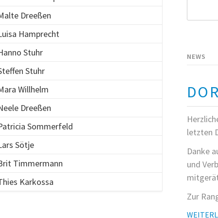
Suchbegri
Malte Dreeßen
Luisa Hamprecht
Hanno Stuhr
NEWS
Steffen Stuhr
DOR
Mara Willhelm
Neele Dreeßen
Herzlich
Patricia Sommerfeld
letzten 
Lars Sötje
Danke au
Brit Timmermann
und Verb
mitgerät
Thies Karkossa
Zur Rang
WEITER