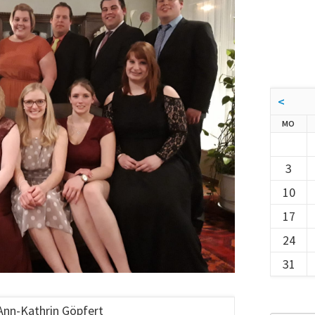
<
NTA
MO
3
10
17
24
31
Ann-Kathrin Göpfert