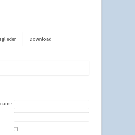
Navigation
tglieder
Download
überspringen
rname