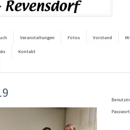
uch
Veranstaltungen
Fotos
Vorstand
Mi
nks
Kontakt
Navigation
überspringen
19
Benutze
Passwort