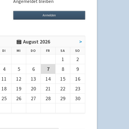
Angemeldet bleiben
August 2026
>
G
ENSTAG
TTWOCH
NNERSTAG
EITAG
MSTAG
NNTAG
DI
MI
DO
FR
SA
SO
1
2
4
5
6
7
8
9
11
12
13
14
15
16
18
19
20
21
22
23
25
26
27
28
29
30