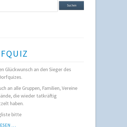
ffe
FQUIZ
en Glückwunsch an den Sieger des
Dorfquizes.
ch an alle Gruppen, Familien, Vereine
ände, die wieder tatkräftig
zelt haben.
liste bitte
DORFQUIZ
LESEN …