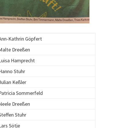
Ann-Kathrin Göpfert
Malte Dreeßen
Luisa Hamprecht
Hanno Stuhr
Julian Keßler
Patricia Sommerfeld
Neele Dreeßen
Steffen Stuhr
Lars Sötje