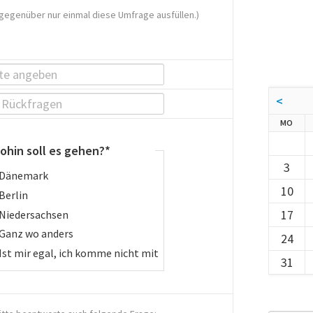
 gegenüber nur einmal diese Umfrage ausfüllen.)
<
NTA
MO
flichtfeld
ohin soll es gehen?
*
3
Dänemark
10
Berlin
17
Niedersachsen
Ganz wo anders
24
Ist mir egal, ich komme nicht mit
31