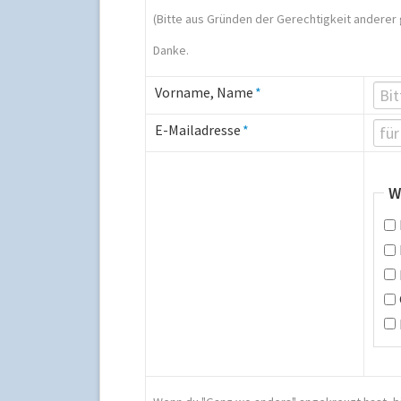
(Bitte aus Gründen der Gerechtigkeit anderer
Danke.
Pflichtfeld
Vorname, Name
*
Pflichtfeld
E-Mailadresse
*
P
W