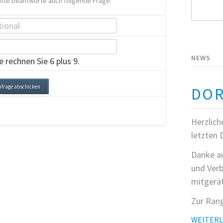
itte beantworte auch folgende Frage:
Suchbegri
NEWS
e rechnen Sie 6 plus 9.
DOR
Herzlich
letzten 
Danke au
und Verb
mitgerät
Zur Rang
WEITER