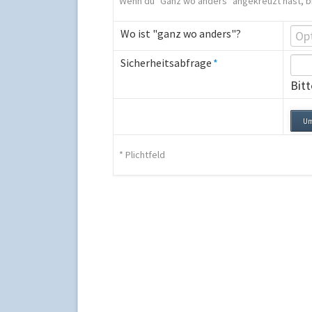
Wenn du "Ganz wo anders" angekreuzt hast, b
Wo ist "ganz wo anders"?
Pflichtfeld
Bitte
Sicherheitsabfrage
*
rechnen
Bitt
Sie
6
plus
9.
* Plichtfeld