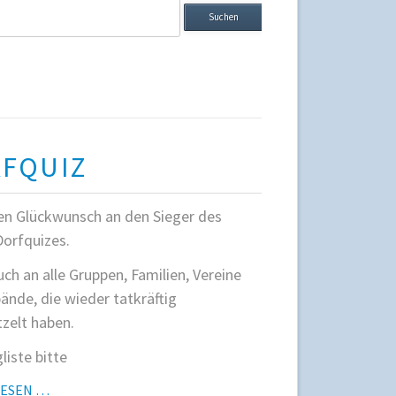
ffe
FQUIZ
en Glückwunsch an den Sieger des
Dorfquizes.
ch an alle Gruppen, Familien, Vereine
ände, die wieder tatkräftig
zelt haben.
liste bitte
DORFQUIZ
LESEN …