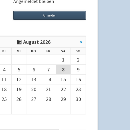
Angemeldet bleiben
August 2026
>
G
ENSTAG
TTWOCH
NNERSTAG
EITAG
MSTAG
NNTAG
DI
MI
DO
FR
SA
SO
1
2
4
5
6
7
8
9
11
12
13
14
15
16
18
19
20
21
22
23
25
26
27
28
29
30