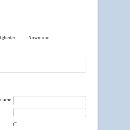
Navigation
tglieder
Download
überspringen
rname