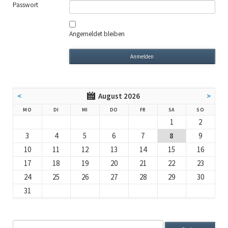
Passwort
Angemeldet bleiben
<
August 2026
>
NTAG
ENSTAG
TTWOCH
NNERSTAG
EITAG
MSTAG
NNTAG
MO
DI
MI
DO
FR
SA
SO
1
2
3
4
5
6
7
8
9
10
11
12
13
14
15
16
17
18
19
20
21
22
23
24
25
26
27
28
29
30
31
Suchbegriffe